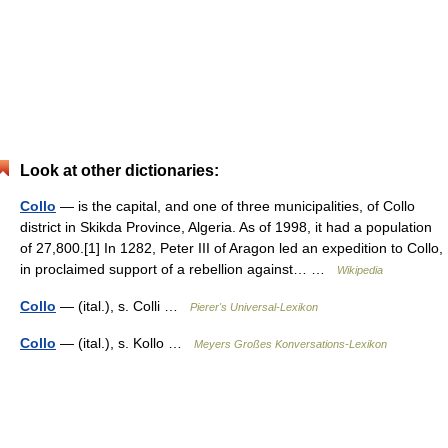
Look at other dictionaries:
Collo
— is the capital, and one of three municipalities, of Collo
district in Skikda Province, Algeria. As of 1998, it had a population
of 27,800.[1] In 1282, Peter III of Aragon led an expedition to Collo,
in proclaimed support of a rebellion against… …
Wikipedia
Collo
— (ital.), s. Colli …
Pierer's Universal-Lexikon
Collo
— (ital.), s. Kollo …
Meyers Großes Konversations-Lexikon