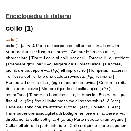
Enciclopedia di italiano
collo (1)
collo (1)
collo (1)}
s. m.
1
Parte del corpo che nell'uomo e in alcuni altri
Vertebrati unisce il capo al torace
|
Gettare le braccia al –c,
abbracciare
|
Tirare il collo ai polli, ucciderli
|
Torcere il –c, uccidere
|
Prendere qlcu. per il –c, esigere da lui prezzi esosi
|
Capitare,
piombare tra capo e –c, (
fig.
) all'improvviso
|
Rompersi, fiaccarsi il
–c, l'osso del –c, fare una caduta rovinosa; (
fig.
) rovinarsi
|
Rompere il collo a qlcu., (
fig.
) mandarlo in rovina
|
Correre a rotta
di –c, a precipizio
|
Mettere il piede sul collo a qlcu., (
fig.
)
sopraffarlo
|
Tenere un bambino in –c, in braccio
|
Essere nei guai
fino al –c, (
fig.
) fino al limite massimo di sopportabilità.
2
(
est.
)
Parte dell'abito che sta attorno al collo
|
(
est.
) Colletto.
3
(
est.
)
Parte superiore assottigliata di bottiglie, anfore e sim.:
bere a –c
,
direttamente dalla bottiglia.
4
(
anat.
) Parte ristretta di un organo
|
Collo dell'utero, la parte inferiore
|
Collo del piede, parte superiore