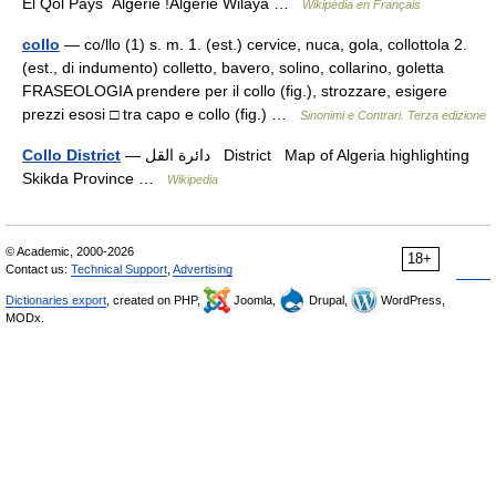
El Qol Pays Algerie !Algérie Wilaya …
Wikipédia en Français
collo
— co/llo (1) s. m. 1. (est.) cervice, nuca, gola, collottola 2.
(est., di indumento) colletto, bavero, solino, collarino, goletta
FRASEOLOGIA prendere per il collo (fig.), strozzare, esigere
prezzi esosi □ tra capo e collo (fig.) …
Sinonimi e Contrari. Terza edizione
Collo District
— دائرة القل District Map of Algeria highlighting
Skikda Province …
Wikipedia
© Academic, 2000-2026
18+
Contact us:
Technical Support
,
Advertising
Dictionaries export
, created on PHP,
Joomla,
Drupal,
WordPress,
MODx.