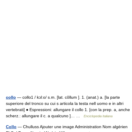
collo
— collo1 / kɔl:o/ s.m. [lat. cŏllum ]. 1. (anat.) a. [la parte
superiore del tronco su cui s articola la testa nell uomo e in altri
vertebrati] ● Espressioni: allungare il collo 1. [con la prep. a, anche
scherz.: allungare il c. a qualcuno ]… …
Enciclopedia Italiana
Collo
— Chulluss Ajouter une image Administration Nom algérien