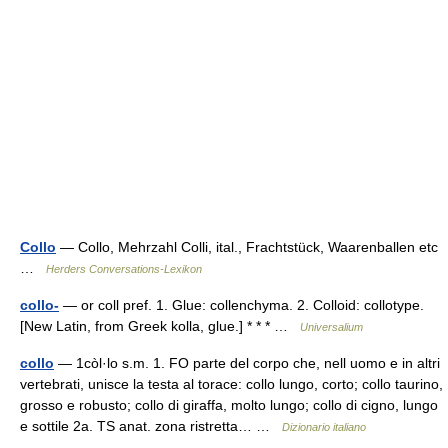
Collo
— Collo, Mehrzahl Colli, ital., Frachtstück, Waarenballen etc
…
Herders Conversations-Lexikon
collo-
— or coll pref. 1. Glue: collenchyma. 2. Colloid: collotype.
[New Latin, from Greek kolla, glue.] * * * …
Universalium
collo
— 1còl·lo s.m. 1. FO parte del corpo che, nell uomo e in altri
vertebrati, unisce la testa al torace: collo lungo, corto; collo taurino,
grosso e robusto; collo di giraffa, molto lungo; collo di cigno, lungo
e sottile 2a. TS anat. zona ristretta… …
Dizionario italiano