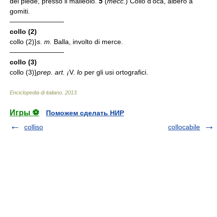
del piede, presso il malleolo.
5
(
mecc.
) Collo d'oca, albero a
gomiti.
————————
collo (2)
collo (2)}
s. m.
Balla, involto di merce.
————————
collo (3)
collo (3)}
prep. art. ¡
V.
lo
per gli usi ortografici.
Enciclopedia di italiano
.
2013
.
Игры ⚽
Поможем сделать НИР
colliso
collocabile