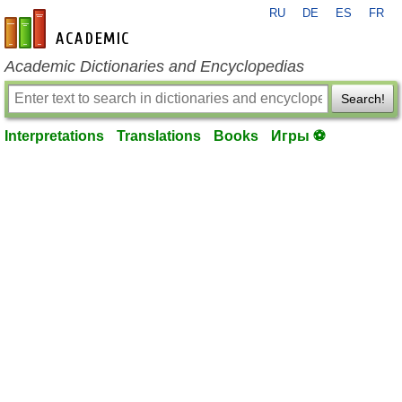
RU
DE
ES
FR
en-academic.com
Academic Dictionaries and Encyclopedias
Search!
Interpretations
Translations
Books
Игры ⚽